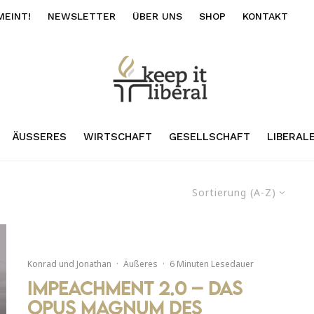
MEINT!
NEWSLETTER
ÜBER UNS
SHOP
KONTAKT
ÄUSSERES
WIRTSCHAFT
GESELLSCHAFT
LIBERAL
Sortierung (A-Z)
Konrad
und
Jonathan
·
Äußeres
·
6 Minuten Lesedauer
Impeachment 2.0 – Das
Opus Magnum des