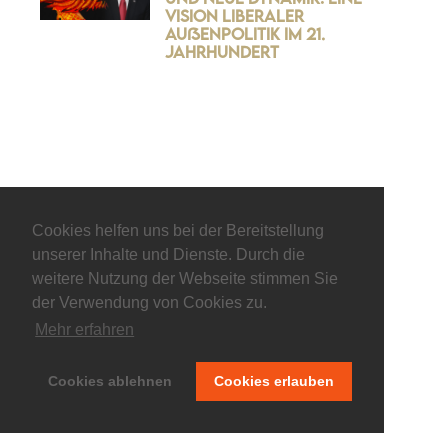
Vision liberaler
Außenpolitik im 21.
Jahrhundert
Cookies helfen uns bei der Bereitstellung
unserer Inhalte und Dienste. Durch die
weitere Nutzung der Webseite stimmen Sie
der Verwendung von Cookies zu.
Mehr erfahren
© keepitliberal.de
Cookies ablehnen
Cookies erlauben
Datenschutzerklärung
Impressum
Kontakt