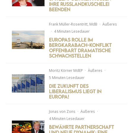
ihre Russlandkuschelei
beenden
Frank Müller-Rosentritt, MdB
·
Äußeres
·
4 Minuten Lesedauer
Europas Rolle im
Bergkarabach-Konflikt
offenbart dramatische
Schwachstellen
Moritz Körner MdEP
·
Äußeres
·
5 Minuten Lesedauer
Die Zukunft des
Liberalismus liegt in
Europa!
Jonas von Zons
·
Äußeres
·
4 Minuten Lesedauer
Bewährte Partnerschaft
und neue Dynamik: Eine