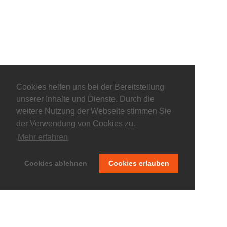
Cookies helfen uns bei der Bereitstellung
unserer Inhalte und Dienste. Durch die
weitere Nutzung der Webseite stimmen Sie
der Verwendung von Cookies zu.
Mehr erfahren
© keepitliberal.de
Datenschutzerklärung
Impressum
Kontakt
Cookies ablehnen
Cookies erlauben