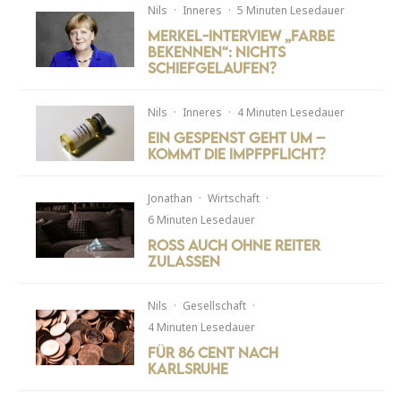
Nils
·
Inneres
·
5 Minuten Lesedauer
Merkel-Interview „Farbe
bekennen“: Nichts
schiefgelaufen?
Nils
·
Inneres
·
4 Minuten Lesedauer
Ein Gespenst geht um –
kommt die Impfpflicht?
Jonathan
·
Wirtschaft
·
6 Minuten Lesedauer
Ross auch ohne Reiter
zulassen
Nils
·
Gesellschaft
·
4 Minuten Lesedauer
Für 86 Cent nach
Karlsruhe