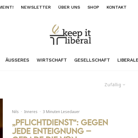
MEINT!
NEWSLETTER
ÜBER UNS
SHOP
KONTAKT
ÄUSSERES
WIRTSCHAFT
GESELLSCHAFT
LIBERAL
Zufällig
Nils
·
Inneres
·
3 Minuten Lesedauer
„Pflichtdienst“: Gegen
jede Enteignung –