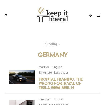
Zufällig
Germany
Markus
·
English
·
13 Minuten Lesedauer
Frontal Framing: The
wrong portrayal of
Tesla Giga Berlin
Jonathan
·
English
·
13 Minuten Lesedauer