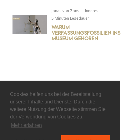
Jonas von Zons
·
Inneres
·
5 Minuten Lesedauer
Warum
Verfassungsfossilien ins
Museum gehören
Cookies helfen uns bei der Bereitstellung
unserer Inhalte und Dienste. Durch die
weitere Nutzung der Webseite stimmen Sie
der Verwendung von Cookies zu.
Mehr erfahren
© keepitliberal.de