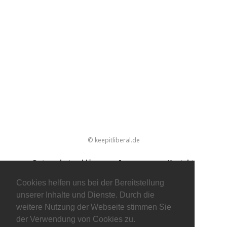
© keepitliberal.de
Datenschutzerklärung
Impressum
Kontakt
Cookies helfen uns bei der Bereitstellung
unserer Inhalte und Dienste. Durch die
weitere Nutzung der Webseite stimmen Sie
der Verwendung von Cookies zu.