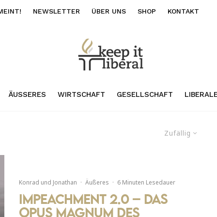
MEINT!
NEWSLETTER
ÜBER UNS
SHOP
KONTAKT
ÄUSSERES
WIRTSCHAFT
GESELLSCHAFT
LIBERAL
Zufällig
Konrad
und
Jonathan
·
Äußeres
·
6 Minuten Lesedauer
Impeachment 2.0 – Das
Opus Magnum des