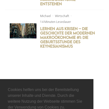
entstehen
Michael
·
Wirtschaft
·
14 Minuten Lesedauer
Lernen aus Krisen – Die
Geschichte der modernen
Makroökonomie #1: Die
Geburtsstunde des
Keynesianismus
Cookies helfen uns bei der Bereitstellung
unserer Inhalte und Dienste. Durch die
weitere Nutzung der Webseite stimmen Sie
der Verwendung von Cookies zu.