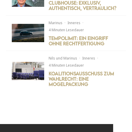
Clubhouse: Exklusiv,
authentisch, vertraulich?
Marinus
·
Inneres
·
4 Minuten Lesedauer
Tempolimit: Ein Eingriff
ohne Rechtfertigung
Nils
und
Marinus
·
Inneres
·
4 Minuten Lesedauer
Koalitionsausschuss zum
Wahlrecht: Eine
Mogelpackung