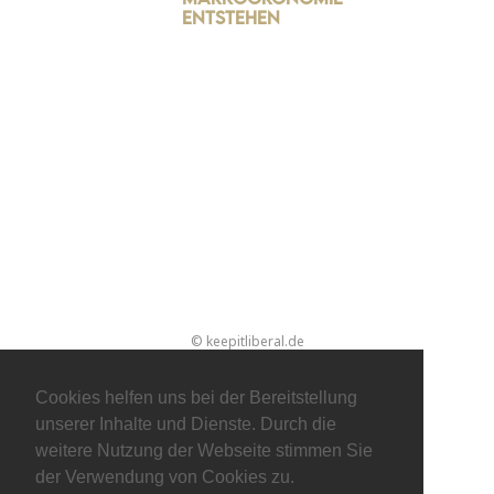
entstehen
© keepitliberal.de
Datenschutzerklärung
Impressum
Kontakt
Cookies helfen uns bei der Bereitstellung
unserer Inhalte und Dienste. Durch die
weitere Nutzung der Webseite stimmen Sie
der Verwendung von Cookies zu.