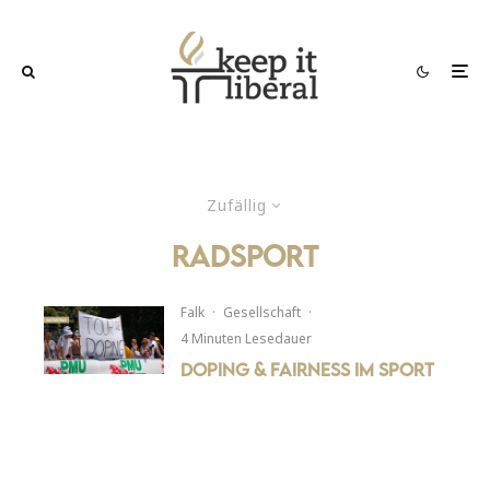
Zufällig
radsport
Falk
·
Gesellschaft
·
4 Minuten Lesedauer
Doping & Fairness im Sport