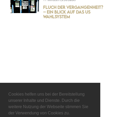
Fluch der Vergangenheit?
– ein Blick auf das US
Wahlsystem
© keepitliberal.de
Cookies helfen uns bei der Bereitstellung
unserer Inhalte und Dienste. Durch die
Datenschutzerklärung
Impressum
Kontakt
weitere Nutzung der Webseite stimmen Sie
der Verwendung von Cookies zu.