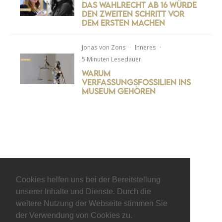
Das Wahlrecht ab 16 würde
den zweiten Schritt vor
dem ersten machen
Jonas von Zons
·
Inneres
·
5 Minuten Lesedauer
Warum
Verfassungsfossilien ins
Museum gehören
Cookies helfen uns bei der Bereitstellung
unserer Inhalte und Dienste. Durch die
weitere Nutzung der Webseite stimmen Sie
der Verwendung von Cookies zu.