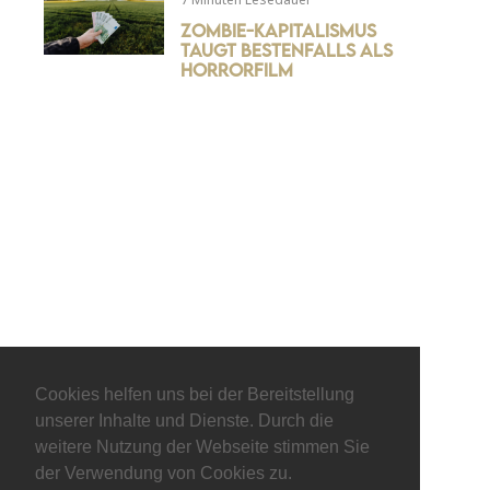
Zombie-Kapitalismus
taugt bestenfalls als
Horrorfilm
© keepitliberal.de
Cookies helfen uns bei der Bereitstellung
unserer Inhalte und Dienste. Durch die
Datenschutzerklärung
Impressum
Kontakt
weitere Nutzung der Webseite stimmen Sie
der Verwendung von Cookies zu.