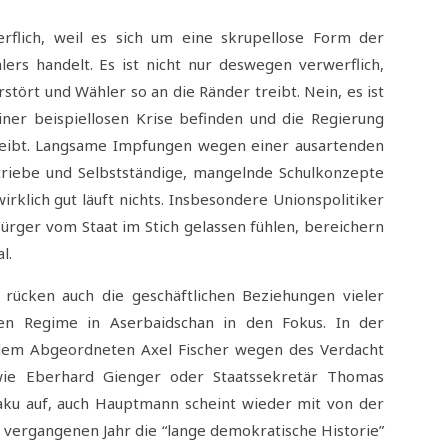
rflich, weil es sich um eine skrupellose Form der
ers handelt. Es ist nicht nur deswegen verwerflich,
rstört und Wähler so an die Ränder treibt. Nein, es ist
iner beispiellosen Krise befinden und die Regierung
leibt. Langsame Impfungen wegen einer ausartenden
Betriebe und Selbstständige, mangelnde Schulkonzepte
irklich gut läuft nichts. Insbesondere Unionspolitiker
ger vom Staat im Stich gelassen fühlen, bereichern
l.
rücken auch die geschäftlichen Beziehungen vieler
en Regime in Aserbaidschan in den Fokus. In der
dem Abgeordneten Axel Fischer wegen des Verdacht
wie Eberhard Gienger oder Staatssekretär Thomas
aku auf, auch Hauptmann scheint wieder mit von der
m vergangenen Jahr die “lange demokratische Historie”