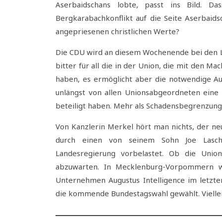
Aserbaidschans lobte, passt ins Bild. D
Bergkarabachkonflikt auf die Seite Aserbaidsch
angepriesenen christlichen Werte?
Die CDU wird an diesem Wochenende bei den Lan
bitter für all die in der Union, die mit den M
haben, es ermöglicht aber die notwendige Au
unlängst von allen Unionsabgeordneten eine E
beteiligt haben. Mehr als Schadensbegrenzung i
Von Kanzlerin Merkel hört man nichts, der neu
durch einen von seinem Sohn Joe Laschet
Landesregierung vorbelastet. Ob die Union 
abzuwarten. In Mecklenburg-Vorpommern w
Unternehmen Augustus Intelligence im letzte
die kommende Bundestagswahl gewählt. Vielleic