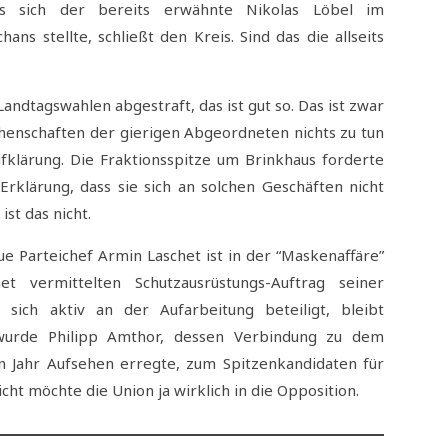
ass sich der bereits erwähnte Nikolas Löbel im
ans stellte, schließt den Kreis. Sind das die allseits
dtagswahlen abgestraft, das ist gut so. Das ist zwar
achenschaften der gierigen Abgeordneten nichts zu tun
fklärung. Die Fraktionsspitze um Brinkhaus forderte
rklärung, dass sie sich an solchen Geschäften nicht
st das nicht.
e Parteichef Armin Laschet ist in der “Maskenaffäre”
 vermittelten Schutzausrüstungs-Auftrag seiner
sich aktiv an der Aufarbeitung beteiligt, bleibt
urde Philipp Amthor, dessen Verbindung zu dem
n Jahr Aufsehen erregte, zum Spitzenkandidaten für
ht möchte die Union ja wirklich in die Opposition.