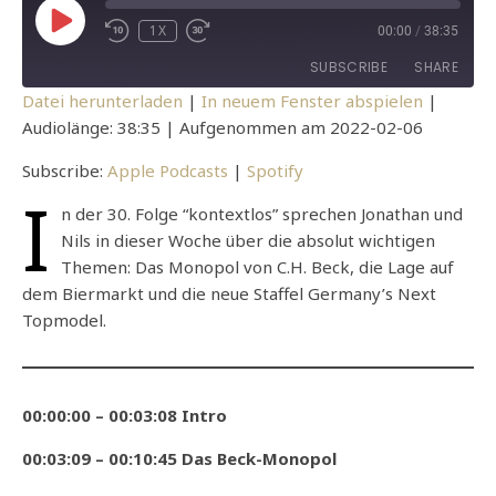
PLAY EPISODE
1X
00:00
/
38:35
REWIND 10 SECONDS
FAST FORWARD 30 SECONDS
SUBSCRIBE
SHARE
Datei herunterladen
|
In neuem Fenster abspielen
|
Audiolänge: 38:35
|
Aufgenommen am 2022-02-06
SHARE
Apple Podcasts
Spotify
Subscribe:
Apple Podcasts
|
Spotify
RSS FEED
LINK
I
n der 30. Folge “kontextlos” sprechen Jonathan und
EMBED
Nils in dieser Woche über die absolut wichtigen
Themen: Das Monopol von C.H. Beck, die Lage auf
dem Biermarkt und die neue Staffel Germany’s Next
Topmodel.
00:00:00 – 00:03:08 Intro
00:03:09 – 00:10:45 Das Beck-Monopol