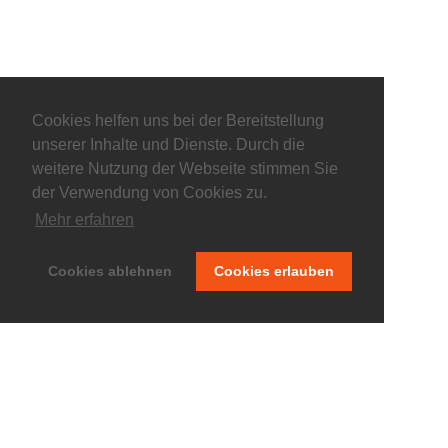
Cookies helfen uns bei der Bereitstellung
unserer Inhalte und Dienste. Durch die
weitere Nutzung der Webseite stimmen Sie
der Verwendung von Cookies zu.
Mehr erfahren
© keepitliberal.de
Cookies ablehnen
Cookies erlauben
Datenschutzerklärung
Impressum
Kontakt