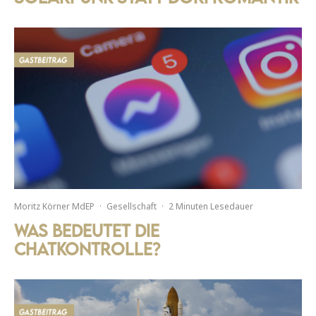
Moritz Körner MdEP
·
Gesellschaft
·
2 Minuten Lesedauer
Was bedeutet die
Chatkontrolle?