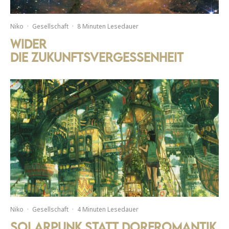
Niko
·
Gesellschaft
·
8 Minuten Lesedauer
Wider
die Zukunftsvergessenheit
Niko
·
Gesellschaft
·
4 Minuten Lesedauer
Solarpunk statt Dorfromantik