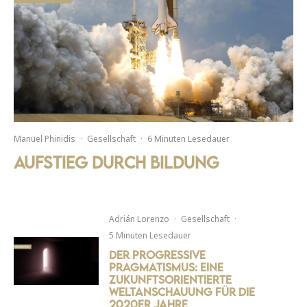
Manuel Phinidis
·
Gesellschaft
·
6 Minuten Lesedauer
Aufstieg durch Bildung
Adrián Lorenzo
·
Gesellschaft
·
5 Minuten Lesedauer
Der progressive
Pragmatismus: Eine
zukunftsorientierte
Weltanschauung für die
2020er Jahre