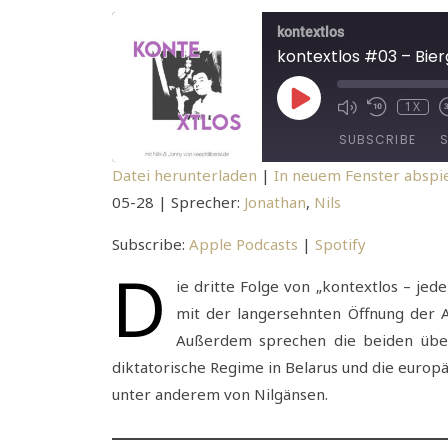
kontextlos
kontextlos #03 – Bier
PLAY EPISODE
1X
MUTE/UNMUTE 
REWIND 10
SUBSCRIBE
Datei herunterladen
|
In neuem Fenster abspi
05-28
| Sprecher:
Jonathan
,
Nils
SHARE
Apple Podcasts
Spotify
RSS FEED
LINK
Subscribe:
Apple Podcasts
|
Spotify
D
EMBED
ie dritte Folge von „kontextlos – jed
mit der langersehnten Öffnung der A
Außerdem sprechen die beiden über 
diktatorische Regime in Belarus und die europ
unter anderem von Nilgänsen.