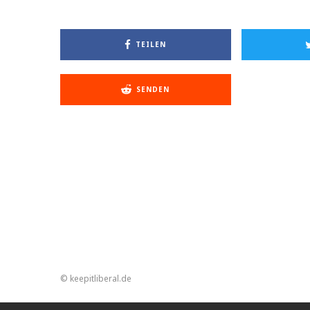
TEILEN
SENDEN
© keepitliberal.de