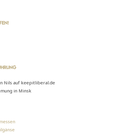
fen!
führung
on Nils auf keepitliberal.de
mmung in Minsk
emessen
ilgänse