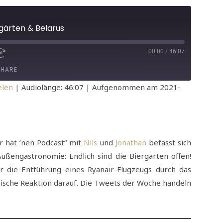
gärten & Belarus
00:00
/
46:07
EPISODE
 SECONDS
FAST FORWARD 30 SECONDS
SHARE
elen
|
Audiolänge: 46:07
|
Aufgenommen am 2021-
er hat ‘nen Podcast“ mit
Nils
und
Jonathan
befasst sich
ußengastronomie: Endlich sind die Biergärten offen!
die Entführung eines Ryanair-Flugzeugs durch das
äische Reaktion darauf. Die Tweets der Woche handeln