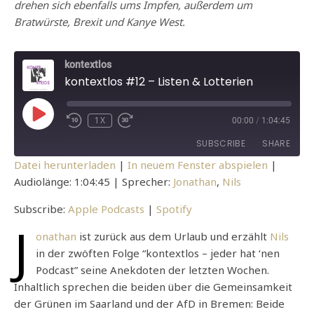
drehen sich ebenfalls ums Impfen, außerdem um
Bratwürste, Brexit und Kanye West.
kontextlos
kontextlos #12 – Listen & Lotterien
PLAY EPISODE
1X
00:00
/
1:04:45
REWIND 10 SECONDS
FAST FORWARD 30 SECONDS
SUBSCRIBE
SHARE
Datei herunterladen
|
In neuem Fenster abspielen
|
Audiolänge: 1:04:45
| Sprecher:
Jonathan
,
Nils
SHARE
Apple Podcasts
Spotify
Subscribe:
Apple Podcasts
|
Spotify
RSS FEED
LINK
J
onathan
ist zurück aus dem Urlaub und erzählt
Nils
EMBED
in der zwöften Folge “kontextlos – jeder hat ‘nen
Podcast” seine Anekdoten der letzten Wochen.
Inhaltlich sprechen die beiden über die Gemeinsamkeit
der Grünen im Saarland und der AfD in Bremen: Beide