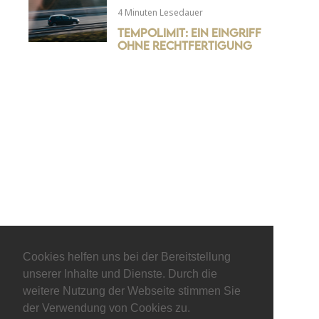
4 Minuten Lesedauer
Tempolimit: Ein Eingriff
ohne Rechtfertigung
© keepitliberal.de
Cookies helfen uns bei der Bereitstellung
unserer Inhalte und Dienste. Durch die
Datenschutzerklärung
Impressum
Kontakt
weitere Nutzung der Webseite stimmen Sie
der Verwendung von Cookies zu.