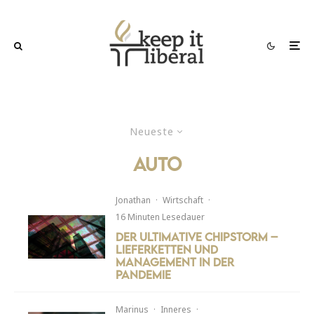
Neueste
Auto
Jonathan
·
Wirtschaft
·
16 Minuten Lesedauer
Der ultimative Chipstorm –
Lieferketten und
Management in der
Pandemie
Marinus
·
Inneres
·