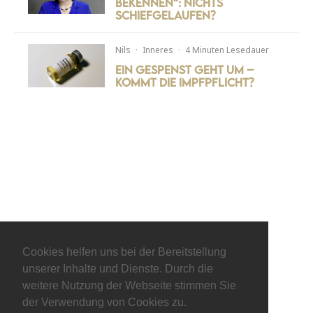
bekennen“: Nichts
schiefgelaufen?
Nils
·
Inneres
·
4 Minuten Lesedauer
Ein Gespenst geht um –
kommt die Impfpflicht?
Cookies helfen uns bei der Bereitstellung
unserer Inhalte und Dienste. Durch die
weitere Nutzung der Webseite stimmen Sie
© keepitliberal.de
der Verwendung von Cookies zu.