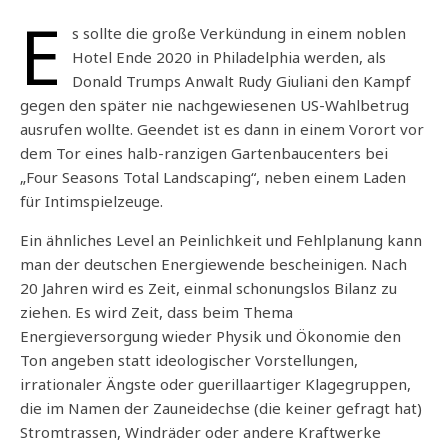
SHARE
Apple Podcasts
Spotify
E
s sollte die große Verkündung in einem noblen
RSS FEED
LINK
Hotel Ende 2020 in Philadelphia werden, als
Donald Trumps Anwalt Rudy Giuliani den Kampf
EMBED
gegen den später nie nachgewiesenen US-Wahlbetrug
ausrufen wollte. Geendet ist es dann in einem Vorort vor
dem Tor eines halb-ranzigen Gartenbaucenters bei
„Four Seasons Total Landscaping“, neben einem Laden
für Intimspielzeuge.
Ein ähnliches Level an Peinlichkeit und Fehlplanung kann
man der deutschen Energiewende bescheinigen. Nach
20 Jahren wird es Zeit, einmal schonungslos Bilanz zu
ziehen. Es wird Zeit, dass beim Thema
Energieversorgung wieder Physik und Ökonomie den
Ton angeben statt ideologischer Vorstellungen,
irrationaler Ängste oder guerillaartiger Klagegruppen,
die im Namen der Zauneidechse (die keiner gefragt hat)
Stromtrassen, Windräder oder andere Kraftwerke