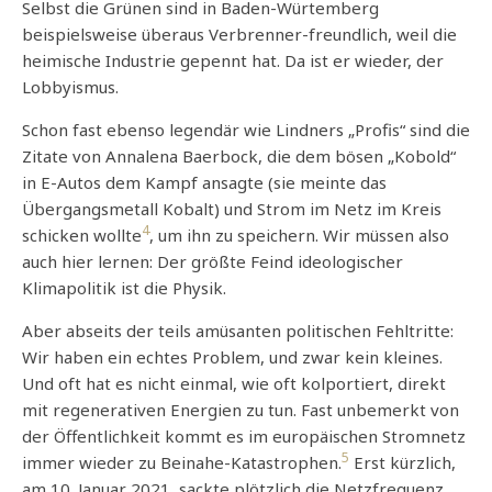
Selbst die Grünen sind in Baden-Würtemberg
beispielsweise überaus Verbrenner-freundlich, weil die
heimische Industrie gepennt hat. Da ist er wieder, der
Lobbyismus.
Schon fast ebenso legendär wie Lindners „Profis“ sind die
Zitate von Annalena Baerbock, die dem bösen „Kobold“
in E-Autos dem Kampf ansagte (sie meinte das
Übergangsmetall Kobalt) und Strom im Netz im Kreis
4
schicken wollte
, um ihn zu speichern. Wir müssen also
auch hier lernen: Der größte Feind ideologischer
Klimapolitik ist die Physik.
Aber abseits der teils amüsanten politischen Fehltritte:
Wir haben ein echtes Problem, und zwar kein kleines.
Und oft hat es nicht einmal, wie oft kolportiert, direkt
mit regenerativen Energien zu tun. Fast unbemerkt von
der Öffentlichkeit kommt es im europäischen Stromnetz
5
immer wieder zu Beinahe-Katastrophen.
Erst kürzlich,
am 10. Januar 2021, sackte plötzlich die Netzfrequenz