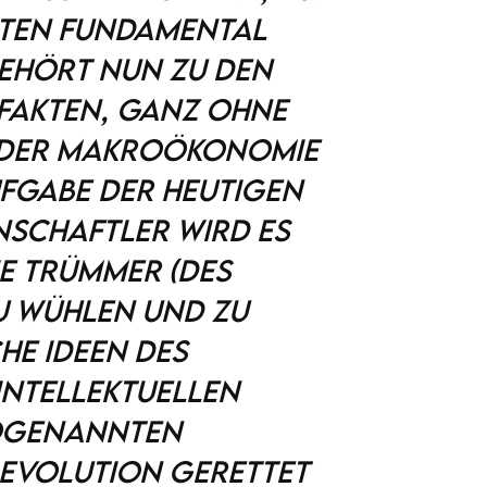
rten fundamental
gehört nun zu den
Fakten, ganz ohne
n der Makroökonomie
ufgabe der heutigen
nschaftler wird es
ie Trümmer (des
u wühlen und zu
he Ideen des
intellektuellen
sogenannten
Revolution gerettet