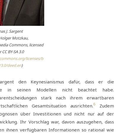
as J. Sargent
 Holger Motzkau,
media Commons, licensed
 CC BY-SA 3.0
vecommons.org/licenses/b
/3.0/deed.en
)
Sargent den Keynesianismus dafür, dass er die
eure in seinen Modellen nicht beachtet habe.
entscheidungen stark nach ihrem erwartbaren
6
chaftlichen Gesamtsituation ausrichten.
Zudem
gnosen über Investitionen und nicht nur auf der
wicklung. Ihr Vorschlag war, davon auszugehen, dass
n ihnen verfügbaren Informationen so rational wie