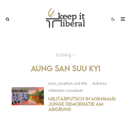
Zufällig
aung san suu kyi
Leon
,
Jonathan
und
Nils
·
Äußeres
·
4 Minuten Lesedauer
Militärputsch in Myanmar:
Junge Demokratie am
Abgrund