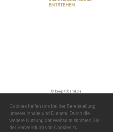
entstehen
© keepitliberal.de
Datenschutzerklärung
Impressum
Kontakt
Cookies helfen uns bei der Bereitstellung
unserer Inhalte und Dienste. Durch die
weitere Nutzung der Webseite stimmen Sie
der Verwendung von Cookies zu.