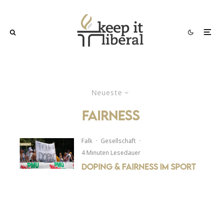
Neueste
fairness
Falk
·
Gesellschaft
·
4 Minuten Lesedauer
Doping & Fairness im Sport