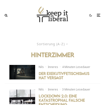
Sortierung (A-Z)
hinterzimmer
Nils
·
Inneres
·
4 Minuten Lesedauer
Der Exekutivfetischismus
hat versagt
Nils
·
Inneres
·
3 Minuten Lesedauer
Lockdown 2.0: Eine
katastrophal falsche
Entscheidung