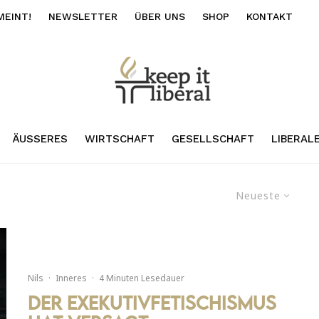
MEINT!
NEWSLETTER
ÜBER UNS
SHOP
KONTAKT
ÄUSSERES
WIRTSCHAFT
GESELLSCHAFT
LIBERAL
Neueste
Nils
·
Inneres
·
4 Minuten Lesedauer
Der Exekutivfetischismus