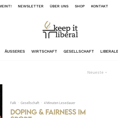
MEINT!
NEWSLETTER
ÜBER UNS
SHOP
KONTAKT
ÄUSSERES
WIRTSCHAFT
GESELLSCHAFT
LIBERAL
Neueste
Falk
·
Gesellschaft
·
4 Minuten Lesedauer
Doping & Fairness im