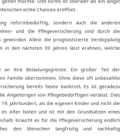
hen möchte. Und nichts ist liberaler als ein längst
 Menschen echte Chancen eröffnet.
rung reformbedürftig, sondern auch die anderen
anken- und die Pflegeversicherung sind durch die
 geworden. Allein die prognostizierte Verdopplung
 in den nächsten 30 Jahren lässt erahnen, welche
e an ihre Belastungsgrenze. Ein großer Teil der
nen Familie übernommen. Ohne diese oft unbezahlte
rsicherung bereits heute bankrott. Es ist geradezu
die Angehörigen von Pflegebedürftigen verlässt. Dies
19. Jahrhundert, als die eigenen Kinder und nicht die
g im Alter boten und ist mit den Grundsätzen eines
eshalb braucht es für die Pflegeversicherung endlich
lches den Menschen langfristig und nachhaltig