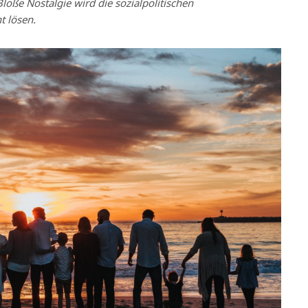
loße Nostalgie wird die sozialpolitischen
t lösen.