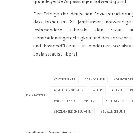
grundlegende Anpassungen notwendig sind.
Der Erfolge der deutschen Sozialversicherung
dass bisher im 21. Jahrhundert notwendige 
insbesondere Liberale den Staat a
Generationengerechtigkeit und des Fortschritt
und kosteneffizient. Ein moderner Sozialsta
Sozialstaat ist liberal.
AKTIENRENTE
DEMOGRAFIE
DEMOGRAFI
FREIE DEMOKRATEN
JULIS
JUNGE LIBER
SCHLAGWÖRTER
NEUSEELAND
PFLEGE
PFLEGEVERSICHE
SOZIALVERSICHERUNGEN
ZUWANDERUNG
[mailpoet_form id="3"]