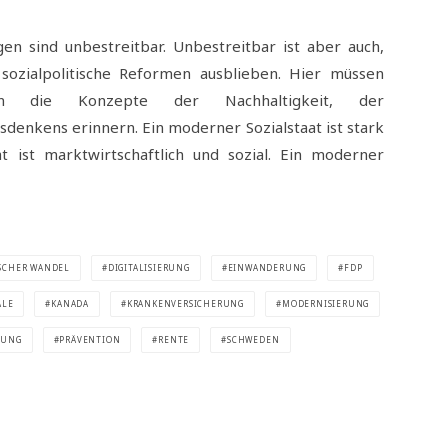
en sind unbestreitbar. Unbestreitbar ist aber auch,
sozialpolitische Reformen ausblieben. Hier müssen
n die Konzepte der Nachhaltigkeit, der
sdenkens erinnern. Ein moderner Sozialstaat ist stark
at ist marktwirtschaftlich und sozial. Ein moderner
SCHER WANDEL
DIGITALISIERUNG
EINWANDERUNG
FDP
ALE
KANADA
KRANKENVERSICHERUNG
MODERNISIERUNG
RUNG
PRÄVENTION
RENTE
SCHWEDEN