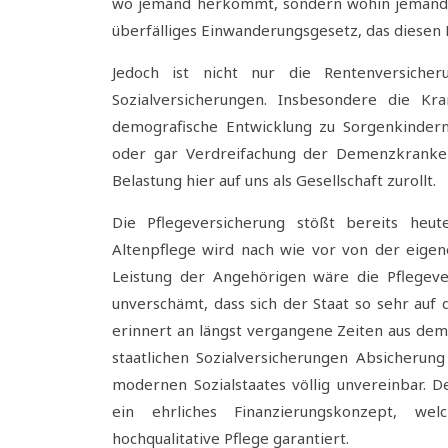
wo jemand herkommt, sondern wohin jemand ge
überfälliges Einwanderungsgesetz, das diesen
Jedoch ist nicht nur die Rentenversiche
Sozialversicherungen. Insbesondere die Kr
demografische Entwicklung zu Sorgenkindern
oder gar Verdreifachung der Demenzkranken
Belastung hier auf uns als Gesellschaft zurollt.
Die Pflegeversicherung stößt bereits heut
Altenpflege wird nach wie vor von der eige
Leistung der Angehörigen wäre die Pflegeve
unverschämt, dass sich der Staat so sehr auf 
erinnert an längst vergangene Zeiten aus dem 
staatlichen Sozialversicherungen Absicherun
modernen Sozialstaates völlig unvereinbar. D
ein ehrliches Finanzierungskonzept, we
hochqualitative Pflege garantiert.