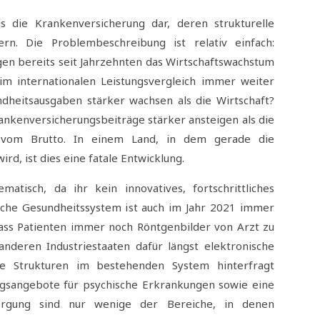
gs die Krankenversicherung dar, deren strukturelle
n. Die Problembeschreibung ist relativ einfach:
en bereits seit Jahrzehnten das Wirtschaftswachstum
im internationalen Leistungsvergleich immer weiter
ndheitsausgaben stärker wachsen als die Wirtschaft?
rankenversicherungsbeiträge stärker ansteigen als die
vom Brutto. In einem Land, in dem gerade die
ird, ist dies eine fatale Entwicklung.
atisch, da ihr kein innovatives, fortschrittliches
che Gesundheitssystem ist auch im Jahr 2021 immer
, dass Patienten immer noch Röntgenbilder von Arzt zu
nderen Industriestaaten dafür längst elektronische
e Strukturen im bestehenden System hinterfragt
gsangebote für psychische Erkrankungen sowie eine
orgung sind nur wenige der Bereiche, in denen