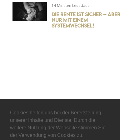
14 Minuten Lesedauer
Die Rente ist sicher – aber
nur mit einem
Systemwechsel!
Cookies helfen uns bei der Bereitstellung
© keepitliberal.de
unserer Inhalte und Dienste. Durch die
weitere Nutzung der Webseite stimmen Sie
Datenschutzerklärung
Impressum
Kontakt
der Verwendung von Cookies zu.