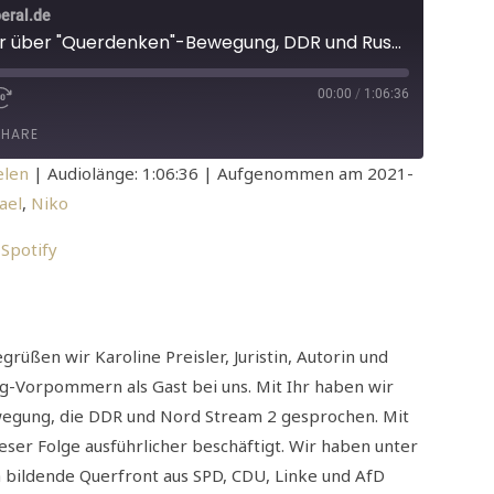
eral.de
#02 - Karoline Preisler über "Querdenken"-Bewegung, DDR und Russland-Beziehungen, Nord Stream 2 und Diskussion über mögliche FDP-Doppelspitze
00:00
/
1:06:36
EPISODE
 SECONDS
FAST FORWARD 30 SECONDS
SHARE
elen
|
Audiolänge: 1:06:36
|
Aufgenommen am 2021-
ael
,
Niko
dcasts
Spotify
|
Spotify
rüßen wir Karoline Preisler, Juristin, Autorin und
g-Vorpommern als Gast bei uns. Mit Ihr haben wir
wegung, die DDR und Nord Stream 2 gesprochen. Mit
er Folge ausführlicher beschäftigt. Wir haben unter
 bildende Querfront aus SPD, CDU, Linke und AfD