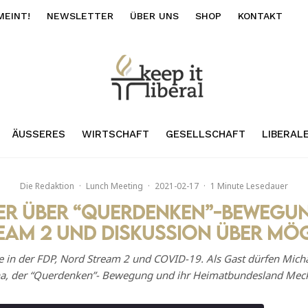
MEINT!
NEWSLETTER
ÜBER UNS
SHOP
KONTAKT
ÄUSSERES
WIRTSCHAFT
GESELLSCHAFT
LIBERAL
Die Redaktion
·
Lunch Meeting
·
2021-02-17
·
1 Minute Lesedauer
ler über “Querdenken”-Bewegu
eam 2 und Diskussion über mög
e in der FDP, Nord Stream 2 und COVID-19. Als Gast dürfen Micha
ona, der “Querdenken”- Bewegung und ihr Heimatbundesland Me