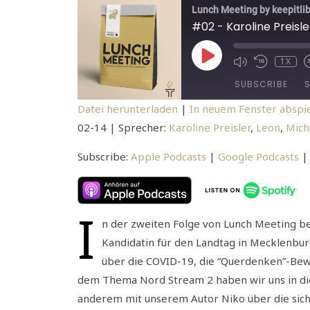
Lunch Meeting by keepitlib
PLAY EPISODE
1X
MUTE/UNMUTE 
REWIND 10
SUBSCRIBE
Datei herunterladen
|
In neuem Fenster abspi
02-14
| Sprecher:
Karoline Preisler
,
Leon
,
Mich
SHARE
Apple Podcasts
Google Po
RSS FEED
LINK
Subscribe:
Apple Podcasts
|
Google Podcasts
EMBED
I
n der zweiten Folge von Lunch Meeting beg
Kandidatin für den Landtag in Mecklenbur
über die COVID-19, die “Querdenken”-Be
dem Thema Nord Stream 2 haben wir uns in dies
anderem mit unserem Autor Niko über die sich