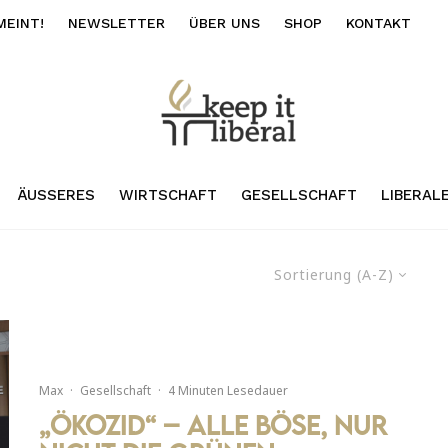
MEINT!
NEWSLETTER
ÜBER UNS
SHOP
KONTAKT
ÄUSSERES
WIRTSCHAFT
GESELLSCHAFT
LIBERAL
Sortierung (A-Z)
Max
·
Gesellschaft
·
4 Minuten Lesedauer
„Ökozid“ – alle böse, nur