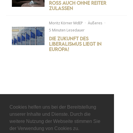
Ross auch ohne Reiter
zulassen
Moritz Körner MdEP
·
Äußeres
·
5 Minuten Lesedauer
Die Zukunft des
Liberalismus liegt in
Europa!
Cookies helfen uns bei der Bereitstellung
unserer Inhalte und Dienste. Durch die
weitere Nutzung der Webseite stimmen Sie
der Verwendung von Cookies zu.