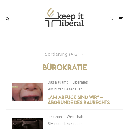
Sortierung (A-Z)
bürokratie
Das Bauamt
·
Liberales
·
9 Minuten Lesedauer
„Am Abfuck sind wir“ –
Abgründe des Baurechts
Jonathan
·
Wirtschaft
·
6 Minuten Lesedauer