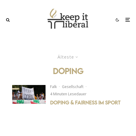
Älteste
doping
Falk
·
Gesellschaft
·
4 Minuten Lesedauer
Doping & Fairness im Sport