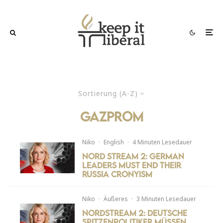
Sortierung (A-Z)
gazprom
Niko
·
English
·
4 Minuten Lesedauer
Nord Stream 2: German
Leaders must end their
Russia Cronyism
Niko
·
Äußeres
·
3 Minuten Lesedauer
Nordstream 2: Deutsche
Spitzenpolitiker müssen