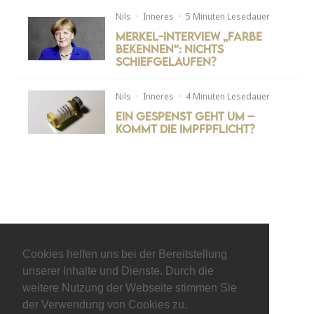
Nils
·
Inneres
·
5 Minuten Lesedauer
Merkel-Interview „Farbe
bekennen“: Nichts
schiefgelaufen?
Nils
·
Inneres
·
4 Minuten Lesedauer
Ein Gespenst geht um –
kommt die Impfpflicht?
Cookies helfen uns bei der Bereitstellung
unserer Inhalte und Dienste. Durch die
weitere Nutzung der Webseite stimmen Sie
der Verwendung von Cookies zu.