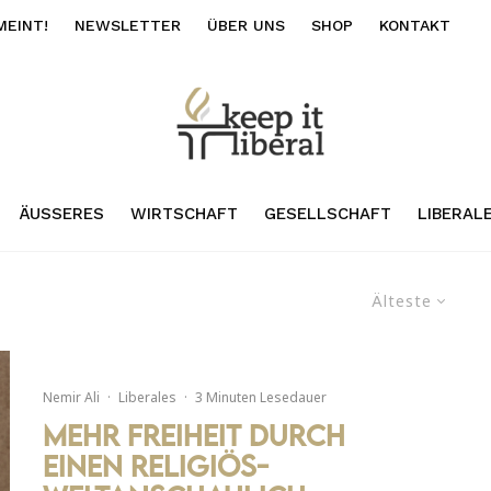
MEINT!
NEWSLETTER
ÜBER UNS
SHOP
KONTAKT
ÄUSSERES
WIRTSCHAFT
GESELLSCHAFT
LIBERAL
Älteste
Nemir Ali
·
Liberales
·
3 Minuten Lesedauer
Mehr Freiheit durch
einen religiös-