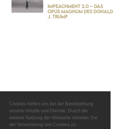
Impeachment 2.0 – Das
Opus Magnum des Donald
J. Trump
© keepitliberal.de
Cookies helfen uns bei der Bereitstellung
unserer Inhalte und Dienste. Durch die
Datenschutzerklärung
Impressum
Kontakt
weitere Nutzung der Webseite stimmen Sie
der Verwendung von Cookies zu.