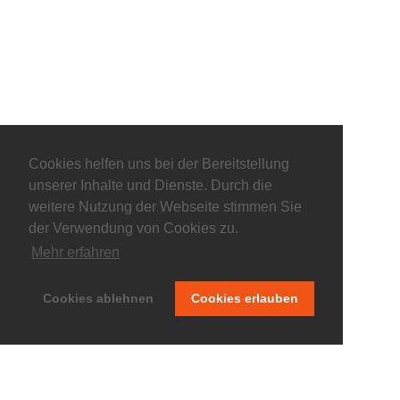
Cookies helfen uns bei der Bereitstellung
unserer Inhalte und Dienste. Durch die
weitere Nutzung der Webseite stimmen Sie
der Verwendung von Cookies zu.
Mehr erfahren
© keepitliberal.de
Cookies ablehnen
Cookies erlauben
Datenschutzerklärung
Impressum
Kontakt