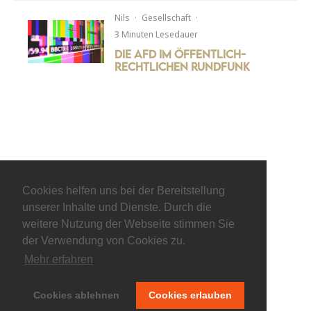
Nils
·
Gesellschaft
·
3 Minuten Lesedauer
Die AfD im öffentlich-
rechtlichen Rundfunk
Cookies helfen uns bei der Bereitstellung
unserer Inhalte und Dienste. Durch die
weitere Nutzung der Webseite stimmen Sie
der Verwendung von Cookies zu.
Mehr erfahren
© keepitliberal.de
Cookies ablehnen
Cookies erlauben
Datenschutzerklärung
Impressum
Kontakt