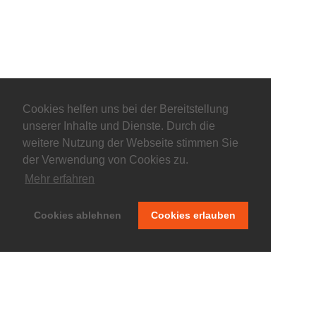
Cookies helfen uns bei der Bereitstellung
unserer Inhalte und Dienste. Durch die
weitere Nutzung der Webseite stimmen Sie
der Verwendung von Cookies zu.
Mehr erfahren
© keepitliberal.de
Cookies ablehnen
Cookies erlauben
Datenschutzerklärung
Impressum
Kontakt