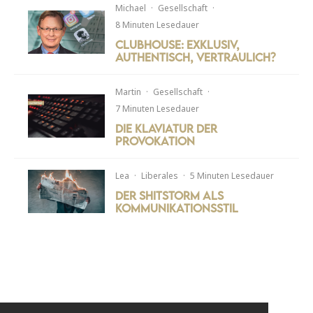
Michael
·
Gesellschaft
·
8 Minuten Lesedauer
Clubhouse: Exklusiv,
authentisch, vertraulich?
Martin
·
Gesellschaft
·
7 Minuten Lesedauer
Die Klaviatur der
Provokation
Lea
·
Liberales
·
5 Minuten Lesedauer
Der Shitstorm als
Kommunikationsstil