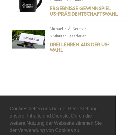
Ergebnisse Gewinnspiel
US-Präsidentschaftswahl
Michael
·
Äußeres
·
5 Minuten Lesedauer
Drei Lehren aus der US-
Wahl
Cookies helfen uns bei der Bereitstellung
unserer Inhalte und Dienste. Durch die
weitere Nutzung der Webseite stimmen Sie
der Verwendung von Cookies zu.