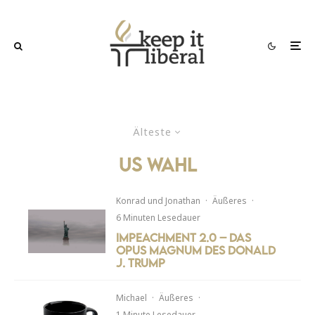
Älteste
us wahl
Konrad
und
Jonathan
·
Äußeres
·
6 Minuten Lesedauer
Impeachment 2.0 – Das
Opus Magnum des Donald
J. Trump
Michael
·
Äußeres
·
1 Minute Lesedauer