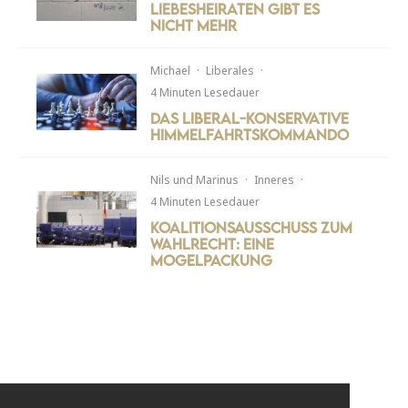
Liebesheiraten gibt es
nicht mehr
Michael
·
Liberales
·
4 Minuten Lesedauer
Das liberal-konservative
Himmelfahrtskommando
Nils
und
Marinus
·
Inneres
·
4 Minuten Lesedauer
Koalitionsausschuss zum
Wahlrecht: Eine
Mogelpackung