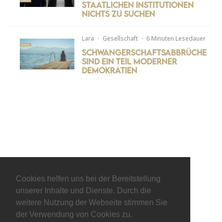
staatlichen Institutionen
nichts zu suchen
Lara
·
Gesellschaft
·
6 Minuten Lesedauer
Schwangerschaftsabbrüche
sind ein Teil moderner
Demokratien
Cookies helfen uns bei der Bereitstellung
unserer Inhalte und Dienste. Durch die
weitere Nutzung der Webseite stimmen Sie
der Verwendung von Cookies zu.
© keepitliberal.de