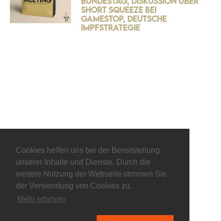
Bundestag, Diskussion über
Short Squeeze bei
Gamestop, deutsche
Impfstrategie
Cookies helfen uns bei der Bereitstellung
unserer Inhalte und Dienste. Durch die
weitere Nutzung der Webseite stimmen Sie
der Verwendung von Cookies zu.
Mehr erfahren
© keepitliberal.de